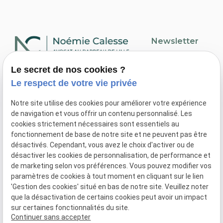
Newsletter
Inscription à la
Le secret de nos cookies ?
newsletter
03 66 88 33 82
Le respect de votre vie privée
243 Av. de la République
59110 La Madeleine
Notre site utilise des cookies pour améliorer votre expérience
de navigation et vous offrir un contenu personnalisé. Les
cookies strictement nécessaires sont essentiels au
fonctionnement de base de notre site et ne peuvent pas être
désactivés. Cependant, vous avez le choix d'activer ou de
désactiver les cookies de personnalisation, de performance et
Plan du site
de marketing selon vos préférences. Vous pouvez modifier vos
Mentions légales
paramètres de cookies à tout moment en cliquant sur le lien
'Gestion des cookies' situé en bas de notre site. Veuillez noter
Politique de confidentialité
que la désactivation de certains cookies peut avoir un impact
Gestion des cookies
sur certaines fonctionnalités du site.
Continuer sans accepter