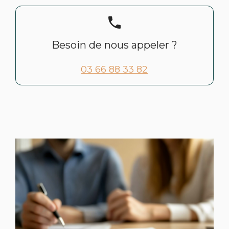
phone
Besoin de nous appeler ?
03 66 88 33 82