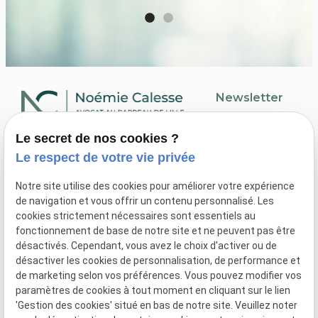
Newsletter
Inscription à la
Le secret de nos cookies ?
newsletter
03 66 88 33 82
Le respect de votre vie privée
243 Av. de la République
59110 La Madeleine
Notre site utilise des cookies pour améliorer votre expérience
de navigation et vous offrir un contenu personnalisé. Les
cookies strictement nécessaires sont essentiels au
fonctionnement de base de notre site et ne peuvent pas être
désactivés. Cependant, vous avez le choix d'activer ou de
désactiver les cookies de personnalisation, de performance et
Plan du site
de marketing selon vos préférences. Vous pouvez modifier vos
Mentions légales
paramètres de cookies à tout moment en cliquant sur le lien
'Gestion des cookies' situé en bas de notre site. Veuillez noter
Politique de confidentialité